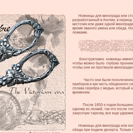
Ножницы для винограда или ст
разработанный в Англии, в период
кисточек или даже одной виногради
время званого ужина или обеда. Н
ложками.
Конструктивно ножницы имеют д
чтобы можно было глубоко проникн
чтобы они не проткнули виноградин
Часто они были позолоченны
приборов и как часть обеденного с
сплава серебра с медью, который 
временем.
После 1850-х годов большинст
одному из лезвий, так что после т
закусочую тарелку, все еще удерж
Ножницы для винограда или но
обеда при подаче десерта.
Только 