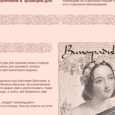
чернением и фланцем для
ножницами на отдельные порции по 
есть отдельные виноградинки.
суды для приема пищи и подачи
ипцы для кускового сахара.
ю викторианского кодекса
щенная при Королеве Виктории в
елённым образом.
За исключением
ло важно уметь распознавать такие
ада, и знать, как правильно ими
 следует прикладывать
ть в пальцы, быстро класть остатки