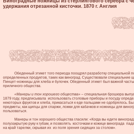
Виноградные ножницы из стерлингового серебра с 
удержания отрезанной кисточки. 1870 г. Англия
Обеденный этикет того периода поощрял разработку специальной по
определенных продуктов, таких как виноград. Существовали специальние щ
Пинцет-ножницы для хлеба и булочек.
Обеденный этикет был важной часть
приличного общества.
«Манеры и тон хорошего общества» –
специальная брошюра выпу
1879 году, предписывала использовать столовые приборы и посуду опред
некоторых фруктов и хлеба, прикасаться к еде пальцами не одобрялось.
Бы
предметы, как щипцы для спаржи, ложки для кабачков
и ножницы для виногр
пользоваться.
Манеры и тон хорошего общества гласили: «Когда вы едите виноград,
полузакрытую руку к губам, и позволять косточкам и кожице винограда пада
на край тарелки, скрывая их из поля зрения сидящих за столом».