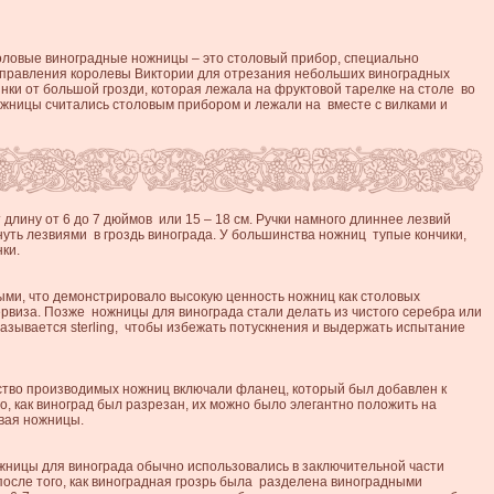
оловые виноградные ножницы – это столовый прибор, специально
 правления королевы Виктории для отрезания небольших виноградных
нки от большой грозди, которая лежала на фруктовой тарелке на столе во
ожницы считались столовым прибором и лежали на вместе с вилками и
лину от 6 до 7 дюймов или 15 – 18 см.
Ручки намного длиннее лезвий
уть лезвиями в гроздь винограда.
У большинства ножниц
тупые кончики,
ки.
ми, что демонстрировало высокую ценность ножниц как столовых
ервиза.
Позже ножницы для винограда стали делать из чистого серебра или
называется sterling, чтобы избежать потускнения и выдержать испытание
во производимых ножниц включали фланец, который был добавлен к
ого, как виноград был разрезан, их можно было элегантно положить на
ивая ножницы.
жницы для винограда обычно использовались в заключительной части
после того, как виноградная грозрь была разделена виноградными